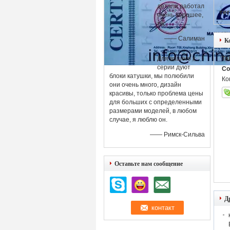
детали работал
тег
очень хорошее,
ткс.
—— Салиман
К
Для вашего к
Ta
серии дуют
Co
блоки катушки, мы полюбили
Ко
они очень много, дизайн
красивы, только проблема цены
для больших с определенными
размерами моделей, в любом
случае, я люблю он.
—— Римск-Сильва
Оставьте нам сообщение
Д