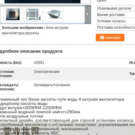
Цена:
Упаковывая детали:
Время доставки:
Условия оплаты:
Поставка способности
Большие изображения :
блок катушки
вентилятора кассеты
контакт
дробное описание продукта
мкость (btu):
42991
Ис
сточник
Электрические
Тип
итания:
хлаждать/
Охлаждать/топление
опление:
лаженный тип блоки кассеты пути воды 4 катушки вентилятора
ндиционер кассеты воды
здух волуме=200КФМ-1200КФМ
екаенный водяной помпой хайгхт=290мм
лти воздушные потоки
мпактный дизайн, соответствующий для строгой установки космоса.
нтробежный вентилятор с отсталыми лопастями, управляемыми мот
намически сбалансированный, малошумный.
скошная форма и панель АБС