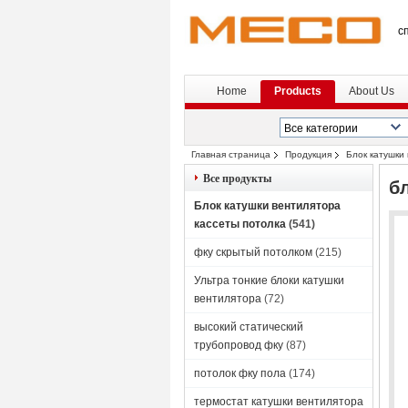
с
Home
Products
About Us
Главная страница
Продукция
Блок катушки
Все продукты
б
Блок катушки вентилятора
кассеты потолка
(541)
фку скрытый потолком
(215)
Ультра тонкие блоки катушки
вентилятора
(72)
высокий статический
трубопровод фку
(87)
потолок фку пола
(174)
термостат катушки вентилятора