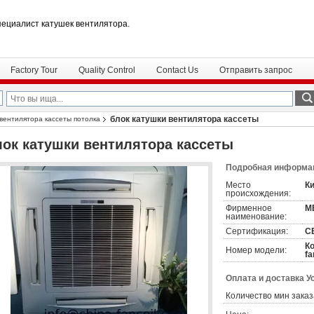
пециалист катушек вентилятора.
Factory Tour
Quality Control
Contact Us
Отправить запрос
блок катушки вентилятора кассеты
 вентилятора кассеты потолка
лок катушки вентилятора кассеты
Подробная информац
Место
К
происхождения:
Фирменное
M
наименование:
Сертификация:
C
Ко
Номер модели:
fa
Оплата и доставка У
Количество мин заказ