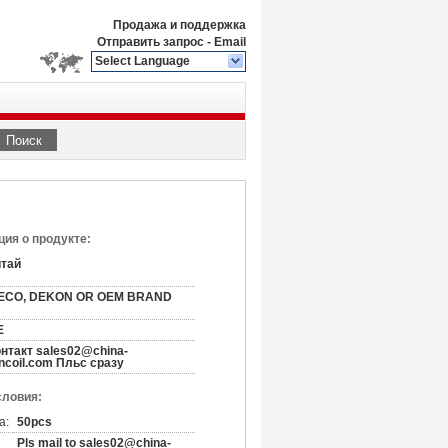
Продажа и поддержка
Отправить запрос
-
Email
Select Language
Поиск
ия о продукте:
итай
ECO, DEKON OR OEM BRAND
E
нтакт sales02@china-
ncoil.com Пльс сразу
словия:
а:
50pcs
Pls mail to sales02@china-