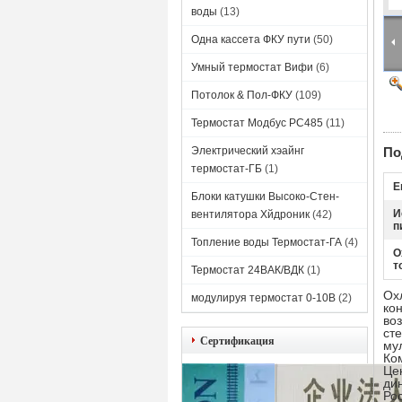
воды
(13)
Одна кассета ФКУ пути
(50)
Умный термостат Вифи
(6)
Потолок & Пол-ФКУ
(109)
Термостат Модбус РС485
(11)
Электрический хэайнг
По
термостат-ГБ
(1)
Е
Блоки катушки Высоко-Стен-
И
вентилятора Хйдроник
(42)
п
Топление воды Термостат-ГА
(4)
О
т
Термостат 24ВАК/ВДК
(1)
Ох
модулируя термостат 0-10В
(2)
ко
во
ст
Сертификация
му
Ко
Це
ди
Ро