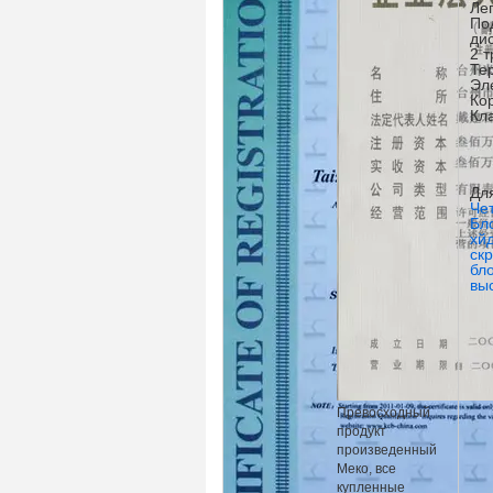
Ле
По
ди
2 т
Те
Эл
Ко
Кл
Дл
Че
Бл
хй
ск
бл
вы
Превосходный
продукт
произведенный
Меко, все
купленные