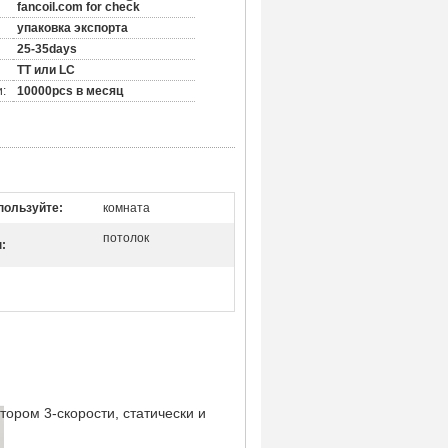
fancoil.com for check
упаковка экспорта
25-35days
TT или LC
:
10000pcs в месяц
пользуйте:
комната
потолок
:
ором 3-скорости, статически и