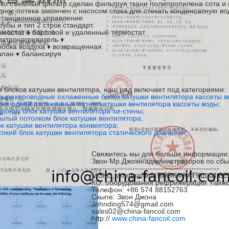
гко съемный фильтр сделан фильтруя ткани полипропилена сота и
днос потека закончен с насосом стока для стекать конденсатную во
станционное управление
рубы и тип 2 строк стандарт.
рмостат ♦ бортовой и удаленный термостат
ектронагреватель ♦
робка воздуха ♦ возвращенная
апан ♦ балансируя
я блоков катушки вентилятора, наш ряд включает под категориями:
тырехпроводные охлаженные блоки катушки вентилятора кассеты в
оки одной охлаженные путем катушки вентилятора кассеты воды;
дроник блок катушки вентилятора хи-стены;
рытый потолком блок катушки вентилятора;
ок катушки вентилятора конвектора;
сокий блок катушки вентилятора статического давления;
Свяжитесь мы для больше информации
Звон Мр.Джохн/администраторов по сбы
--------------------------------------------------
МЭКО, специалист БЛОКА КАТУШКИ В
КО. оборудования рефрижерации Тайж
Телефон: +86 574 88152763
Скыпе: Звон Джона
Johnding574@gmail.com
sales02@china-fancoil.com
http://
www.china-fancoil.com