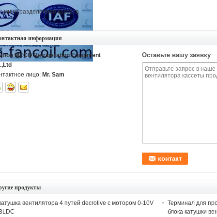
:
мини разделенная кассета
онтактная информация
Оставьте вашу заявку
izhou MECO Refrigeration Equipment
.,Ltd
нтактное лицо:
Mr. Sam
ругие продукты
катушка вентилятора 4 путей decrotive с мотором 0-10V
Терминал для пр
BLDC
блока катушки ве