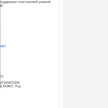
 поддержан пластиковой рамкой.
ду.
оды;
:
ту
ЕНТИЛЯТОРА
оу МЭКО, Лтд