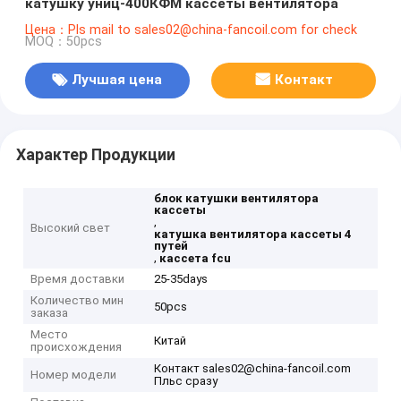
катушку униц-400КФМ кассеты вентилятора
Цена：Pls mail to sales02@china-fancoil.com for check
MOQ：50pcs
Лучшая цена
Контакт
Характер Продукции
блок катушки вентилятора
кассеты
,
Высокий свет
катушка вентилятора кассеты 4
путей
,
кассета fcu
Время доставки
25-35days
Количество мин
50pcs
заказа
Место
Китай
происхождения
Контакт sales02@china-fancoil.com
Номер модели
Пльс сразу