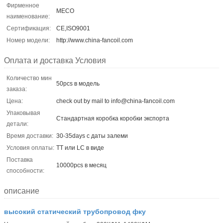
Фирменное
MECO
наименование:
Сертификация:
CE,ISO9001
Номер модели:
http://www.china-fancoil.com
Оплата и доставка Условия
Количество мин
50pcs в модель
заказа:
Цена:
check out by mail to info@china-fancoil.com
Упаковывая
Стандартная коробка коробки экспорта
детали:
Время доставки:
30-35days с даты залеми
Условия оплаты:
TT или LC в виде
Поставка
10000pcs в месяц
способности:
описание
высокий статический трубопровод фку