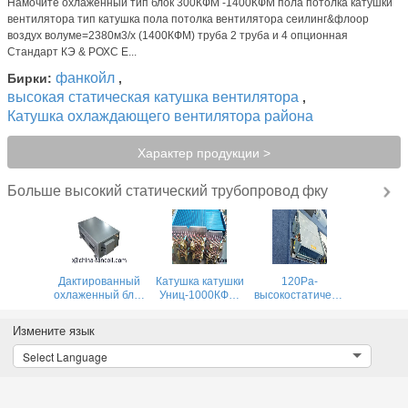
Намочите охлаженный тип блок 300КФМ -1400КФМ пола потолка катушки
вентилятора тип катушка пола потолка вентилятора сеилинг&флоор
воздух волуме=2380м3/х (1400КФМ) труба 2 труба и 4 опционная
Стандарт КЭ & РОХС Е...
фанкойл
Бирки:
,
высокая статическая катушка вентилятора
,
Катушка охлаждающего вентилятора района
Характер продукции >
высокий статический трубопровод фку
Больше
Дактированный
Катушка катушки
120Pa-
охлаженный блок
Униц-1000КФМ/
высокостатический
катушки
унидад де
канал
вентилятора
вентилятора
вентиляторной
Измените язык
воды с районом
вентилятора
катушки-2000CFM
охлаждая
трубопровода
Select Language
Аппликатион-1000КФМ
МЭКО высокая
статическая