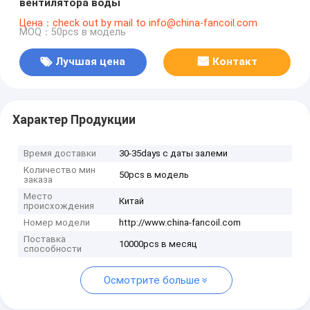
вентилятора воды
Цена：check out by mail to info@china-fancoil.com
MOQ：50pcs в модель
Лучшая цена
Контакт
Характер Продукции
Время доставки
30-35days с даты залеми
Количество мин
50pcs в модель
заказа
Место
Китай
происхождения
Номер модели
http://www.china-fancoil.com
Поставка
10000pcs в месяц
способности
Осмотрите больше