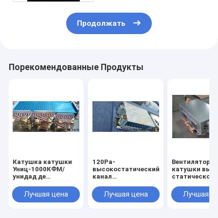
Продолжать
Порекомендованные Продукты
Катушка катушки
120Pa-
Вентиляторн
Униц-1000КФМ/
высокостатический
катушки выс
унидад де
канал
статического
вентилятора
вентиляторной
давления
вентилятора
катушки-2000CFM
ESP120Pa-20
Лучшая цена
Лучшая цена
Лучшая ц
трубопровода
МЭКО высокая
статическая