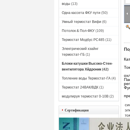
воды
(13)
Одна кассета ФКУ пути
(50)
Умный термостат Вифи
(6)
Потолок & Пол-ФКУ
(109)
Термостат Модбус РС485
(11)
Электрический хэайнг
По
термостат-ГБ
(1)
Ка
Блоки катушки Высоко-Стен-
То
вентилятора Хйдроник
(42)
ох
Топление воды Термостат-ГА
(4)
Па
ре
Термостат 24ВАК/ВДК
(1)
Фу
пр
модулируя термостат 0-10В
(2)
си
эл
Сертификация
то