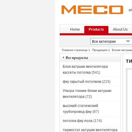
с
Home
Products
About Us
Главная страница
Продукция
Блоки катушк
Все продукты
т
Блок катушки вентилятора
кассеты потолка
(541)
фку скрытый потолком
(215)
Ультра тонкие блоки катушки
вентилятора
(72)
высокий статический
трубопровод фку
(87)
потолок фку пола
(174)
термостат катушки вентилятора