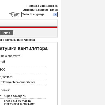
Продажа и поддержка
Отправить запрос
-
Email
Select Language
Поиск
М 2 катушки вентилятора
катушки вентилятора
ия о продукте:
итай
ECO
E,ISO9001
tp://www.china-fancoil.com
словия:
а:
50pcs в модель
check out by mail to
info@china-fancoil.com