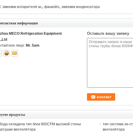
,
,
:
змеевик испарителя ac
фанкойл
змеевик конденсатора
онтактная информация
Оставьте вашу заявку
izhou MECO Refrigeration Equipment
.,Ltd
нтактное лицо:
Mr. Sam
ругие продукты
Вода охладила тип блок 800CFM высокой стены
тип система хи-с
катушки вентилятора
вентилятора