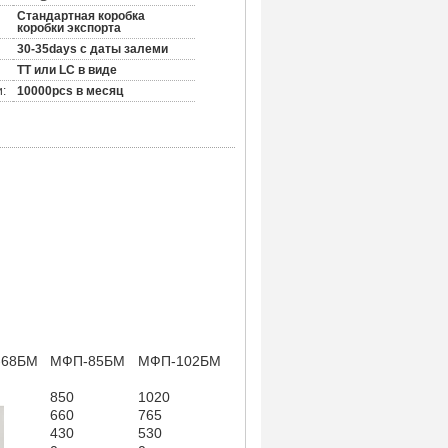
Стандартная коробка
коробки экспорта
30-35days с даты залеми
TT или LC в виде
:
10000pcs в месяц
-68БМ
МФП-85БМ
МФП-102БМ
850
1020
660
765
430
530