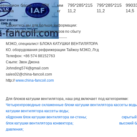
меннсион блока
ЛВХ
мм
795*285*215
795*285*215
9903
с блока
кг
11,2
11,2
14,5
Свяжитесь мы для больше информации:
Звон Мр.Джохн/администраторов по сбыту
--------------------------------------------------
МЭКО, специалист БЛОКА КАТУШКИ ВЕНТИЛЯТОРА
КО. оборудования рефрижерации Тайжоу МЭКО, Лтд
Телефон: +86 574 88152763
Скыпе: Звон Джона
Johnding574@gmail.com
sales02@china-fancoil.com
http://
www.china-fancoil.com
Для блоков катушки вентилятора, наш ряд включает под категориями:
Четырехпроводные охлаженные блоки катушки вентилятора кассеты воды
катушки вентилятора кассеты воды;
хйдроник блок катушки вентилятора хи-стены;
скрытый
блок катушки вентилятора конвектора;
высокий б
давления;