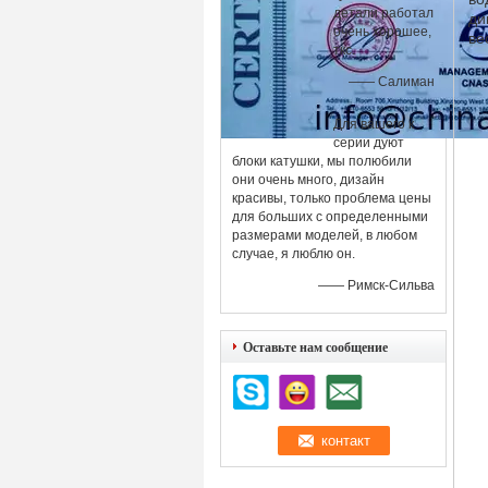
детали работал
ди
очень хорошее,
ве
ткс.
—— Салиман
Для вашего к
серии дуют
блоки катушки, мы полюбили
они очень много, дизайн
красивы, только проблема цены
для больших с определенными
размерами моделей, в любом
случае, я люблю он.
—— Римск-Сильва
Оставьте нам сообщение