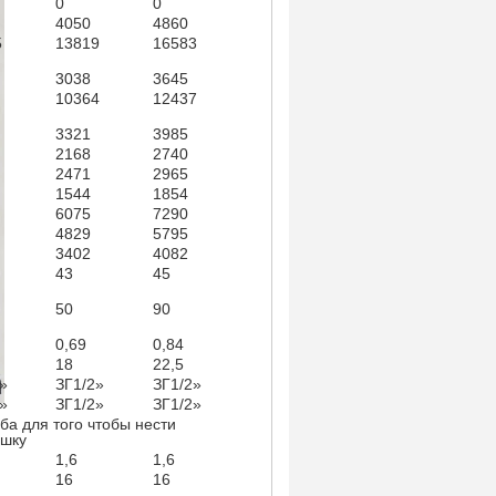
0
0
4050
4860
5
13819
16583
3038
3645
10364
12437
3321
3985
2168
2740
2471
2965
1544
1854
6075
7290
4829
5795
3402
4082
43
45
50
90
0,69
0,84
18
22,5
»
ЗГ1/2»
ЗГ1/2»
»
ЗГ1/2»
ЗГ1/2»
а для того чтобы нести
ушку
1,6
1,6
16
16