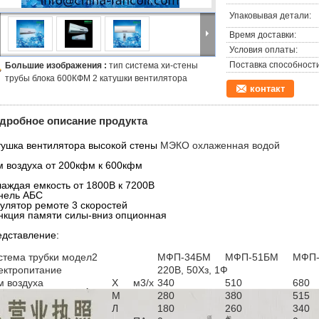
Упаковывая детали:
Время доставки:
Условия оплаты:
Поставка способности
Большие изображения :
тип система хи-стены
трубы блока 600КФМ 2 катушки вентилятора
контакт
дробное описание продукта
тушка вентилятора высокой стены
МЭКО охлаженная водой
м воздуха от 200кфм к 600кфм
лаждая емкость от 1800В к 7200В
нель АБС
гулятор ремоте 3 скоростей
нкция памяти силы-вниз опционная
едставление:
стема трубки модел2
МФП-34БМ
МФП-51БМ
МФП
ектропитание
220В, 50Хз, 1Ф
м воздуха
Х
м3/х
340
510
680
М
280
380
515
Л
180
260
340