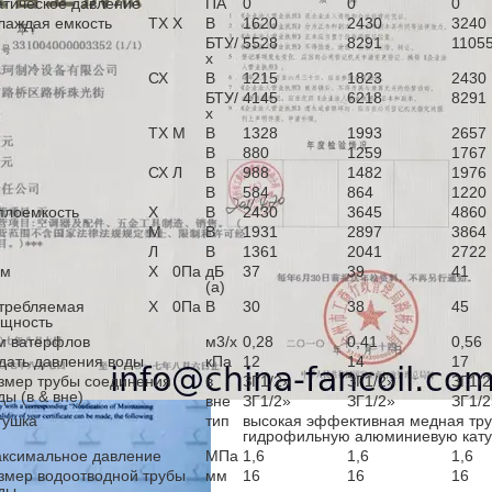
атическое давление
ПА
0
0
0
лаждая емкость
ТХ
Х
В
1620
2430
3240
БТУ/
5528
8291
1105
х
СХ
В
1215
1823
2430
БТУ/
4145
6218
8291
х
ТХ
М
В
1328
1993
2657
В
880
1259
1767
СХ
Л
В
988
1482
1976
В
584
864
1220
плоемкость
Х
В
2430
3645
4860
М
В
1931
2897
3864
Л
В
1361
2041
2722
ум
Х
0Па
дБ
37
39
41
(а)
требляемая
Х
0Па
В
30
38
45
щность
м ватерфлов
м3/х
0,28
0,41
0,56
дать давления воды
кПа
12
14
17
змер трубы соединения
в
ЗГ1/2»
ЗГ1/2»
ЗГ1/2
ды (в & вне)
вне
ЗГ1/2»
ЗГ1/2»
ЗГ1/2
тушка
тип
высокая эффективная медная труб
гидрофильную алюминиевую кат
ксимальное давление
МПа
1,6
1,6
1,6
змер водоотводной трубы
мм
16
16
16
ды