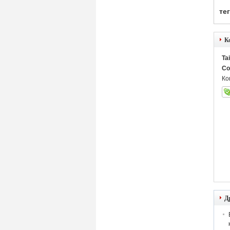
тег
К
Ta
Co
Ко
Д