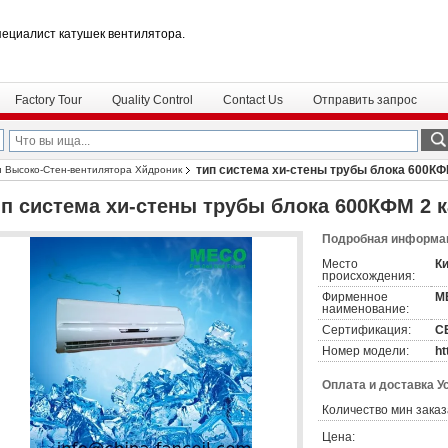
пециалист катушек вентилятора.
Factory Tour
Quality Control
Contact Us
Отправить запрос
тип система хи-стены трубы блока 600КФ
и Высоко-Стен-вентилятора Хйдроник
ип система хи-стены трубы блока 600КФМ 2 
Подробная информац
Место
К
происхождения:
Фирменное
M
наименование:
Сертификация:
C
Номер модели:
ht
Оплата и доставка У
Количество мин заказ
Цена: