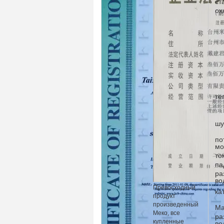
ст
ох
те
ш
по
мо
то
па
ра
во
Превосходный
ка
продукт
произведенный
Ма
Меко, все
ра
купленные
во