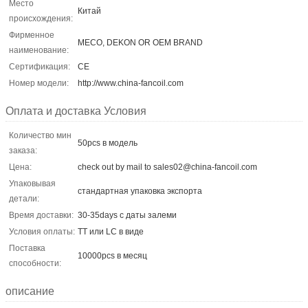
Место
Китай
происхождения:
Фирменное
MECO, DEKON OR OEM BRAND
наименование:
Сертификация:
CE
Номер модели:
http://www.china-fancoil.com
Оплата и доставка Условия
Количество мин
50pcs в модель
заказа:
Цена:
check out by mail to sales02@china-fancoil.com
Упаковывая
стандартная упаковка экспорта
детали:
Время доставки:
30-35days с даты залеми
Условия оплаты:
TT или LC в виде
Поставка
10000pcs в месяц
способности:
описание