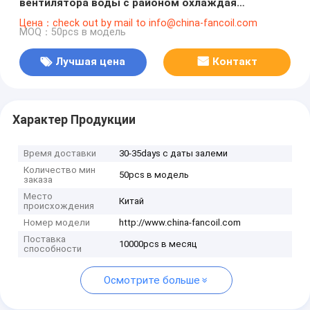
вентилятора воды с районом охлаждая
Аппликатион-2400КФМ-4тубес
Цена：check out by mail to info@china-fancoil.com
MOQ：50pcs в модель
Лучшая цена
Контакт
Характер Продукции
Время доставки
30-35days с даты залеми
Количество мин
50pcs в модель
заказа
Место
Китай
происхождения
Номер модели
http://www.china-fancoil.com
Поставка
10000pcs в месяц
способности
Осмотрите больше