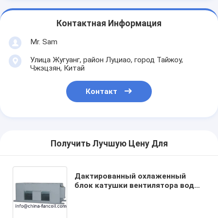
Контактная Информация
Mr. Sam
Улица Жугуанг, район Луциао, город Тайжоу,
Чжэцзян, Китай
Контакт
Получить Лучшую Цену Для
Дактированный охлаженный
блок катушки вентилятора воды
с районом охлаждая
Аппликатион-2400КФМ-4тубес