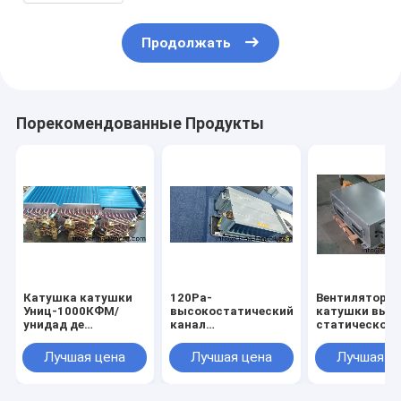
Продолжать
Порекомендованные Продукты
Катушка катушки
120Pa-
Вентиляторн
Униц-1000КФМ/
высокостатический
катушки выс
унидад де
канал
статического
вентилятора
вентиляторной
давления
вентилятора
катушки-2000CFM
ESP120Pa-20
Лучшая цена
Лучшая цена
Лучшая ц
трубопровода
МЭКО высокая
статическая