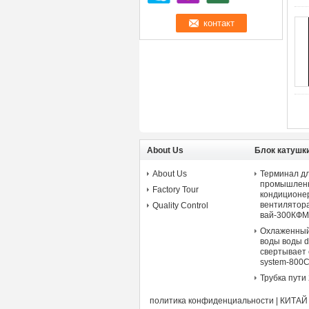
About Us
Блок катушк
кассеты пот
About Us
Терминал д
промышленн
Factory Tour
кондиционер
вентилятора
Quality Control
вай-300КФМ
Охлаженный
воды воды d
свертывает 
system-800
Трубка пути 
политика конфиденциальности
|
КИТАЙ 