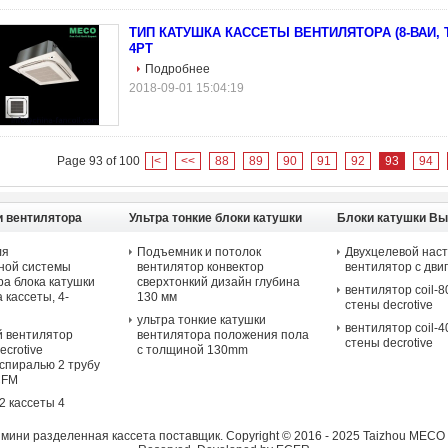
ТИП КАТУШКА КАССЕТЫ ВЕНТИЛЯТОРА (8-ВАИ, Т
4РТ
Подробнее
2018-09-01 15:04:19
Page 93 of 100
|<
<<
88
89
90
91
92
93
94
и вентилятора
Ультра тонкие блоки катушки
Блоки катушки Вы
олка
вентилятора
вентилятора Хйдр
ля
Подъемник и потолок
Двухцелевой нас
ой системы
вентилятор конвектор
вентилятор с дви
а блока катушки
сверхтонкий дизайн глубина
вентилятор coil-
 кассеты, 4-
130 мм
стены decrotive
ультра тонкие катушки
вентилятор coil-
 вентилятор
вентилятора положения пола
стены decrotive
ecrotive
с толщиной 130mm
спиралью 2 трубу
CFM
2 кассеты 4
мини разделенная кассета
поставщик. Copyright © 2016 - 2025 Taizhou MECO Re