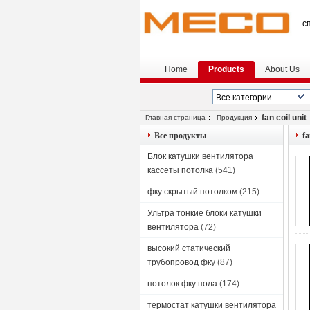
с
Home
Products
About Us
fan coil unit
Главная страница
Продукция
Все продукты
fa
Блок катушки вентилятора
кассеты потолка
(541)
фку скрытый потолком
(215)
Ультра тонкие блоки катушки
вентилятора
(72)
высокий статический
трубопровод фку
(87)
потолок фку пола
(174)
термостат катушки вентилятора