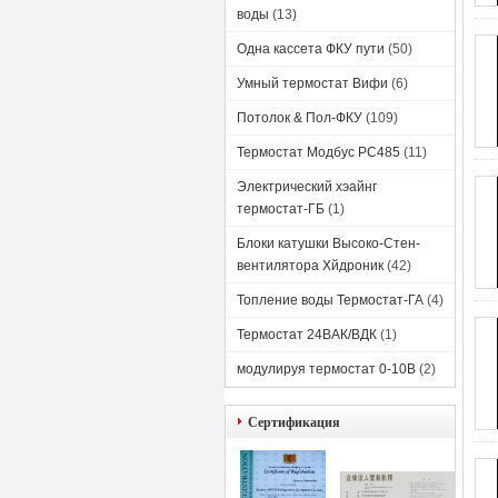
воды
(13)
Одна кассета ФКУ пути
(50)
Умный термостат Вифи
(6)
Потолок & Пол-ФКУ
(109)
Термостат Модбус РС485
(11)
Электрический хэайнг
термостат-ГБ
(1)
Блоки катушки Высоко-Стен-
вентилятора Хйдроник
(42)
Топление воды Термостат-ГА
(4)
Термостат 24ВАК/ВДК
(1)
модулируя термостат 0-10В
(2)
Сертификация