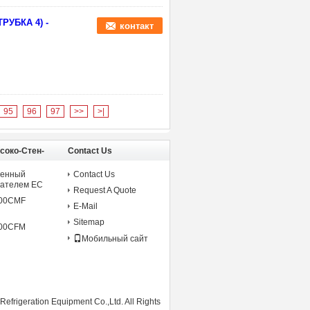
РУБКА 4) -
контакт
95
96
97
>>
>|
соко-Стен-
Contact Us
оник
тенный
Contact Us
гателем ЕС
Request A Quote
800CMF
E-Mail
Sitemap
400CFM
Мобильный сайт
frigeration Equipment Co.,Ltd. All Rights