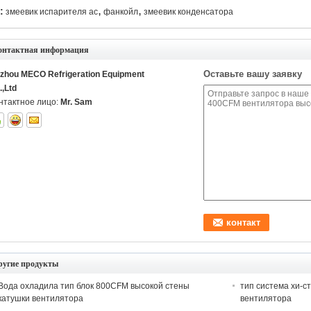
,
,
:
змеевик испарителя ac
фанкойл
змеевик конденсатора
онтактная информация
Оставьте вашу заявку
izhou MECO Refrigeration Equipment
.,Ltd
нтактное лицо:
Mr. Sam
ругие продукты
Вода охладила тип блок 800CFM высокой стены
тип система хи-с
катушки вентилятора
вентилятора