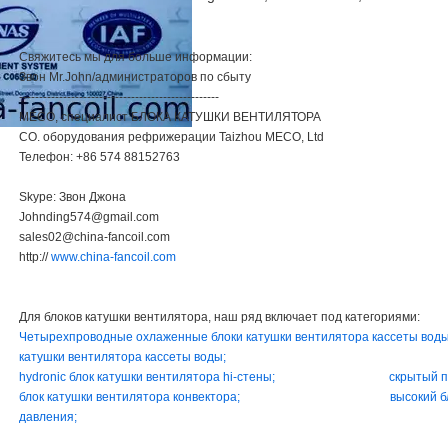
Свяжитесь мы для больше информации:
Звон Mr.John/администраторов по сбыту
--------------------------------------------------
MECO, специалист БЛОКА КАТУШКИ ВЕНТИЛЯТОРА
CO. оборудования рефрижерации Taizhou MECO, Ltd
Телефон: +86 574 88152763
Skype: Звон Джона
Johnding574@gmail.com
sales02@china-fancoil.com
http://
www.china-fancoil.com
Для блоков катушки вентилятора, наш ряд включает под категориями:
Четырехпроводные охлаженные блоки катушки вентилятора кассеты в
катушки вентилятора кассеты воды;
hydronic блок катушки вентилятора hi-стены;
скрытый п
блок катушки вентилятора конвектора;
высокий б
давления;