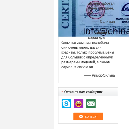
детали работал
очень хорошее,
ткс.
—— Салиман
Для вашего к
серии дуют
блоки катушки, мы полюбили
они очень много, дизайн
красивы, только проблема цены
для больших с определенными
размерами моделей, в любом
случае, я люблю он.
—— Римск-Сильва
Оставьте нам сообщение