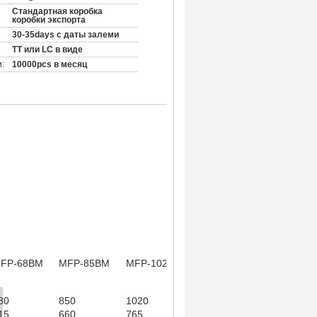
Стандартная коробка
коробки экспорта
30-35days с даты залеми
TT или LC в виде
:
10000pcs в месяц
FP-68BM
MFP-85BM
MFP-102BM
MFP-136BM
80
850
1020
1020
15
660
765
765