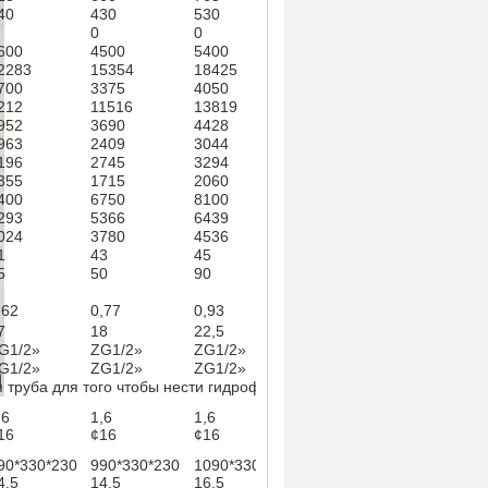
40
430
530
530
0
0
0
600
4500
5400
7200
2283
15354
18425
24566
700
3375
4050
5400
212
11516
13819
18424
952
3690
4428
5904
963
2409
3044
3926
196
2745
3294
4392
355
1715
2060
2710
400
6750
8100
10800
293
5366
6439
8586
024
3780
4536
6048
1
43
45
46
5
50
90
100
,62
0,77
0,93
0,93
7
18
22,5
23,5
G1/2»
ZG1/2»
ZG1/2»
ZG1/2»
G1/2»
ZG1/2»
ZG1/2»
ZG1/2»
 труба для того чтобы нести гидрофильную алюминиевую
,6
1,6
1,6
1,6
16
¢16
¢16
¢16
90*330*230
990*330*230
1090*330*255
1090*330*255
4,5
14,5
16,5
16,5