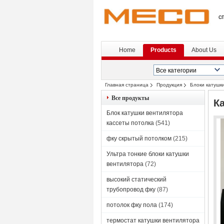
с
Home
Products
About Us
Главная страница
Продукция
Блоки катушк
Все продукты
К
Блок катушки вентилятора
кассеты потолка
(541)
фку скрытый потолком
(215)
Ультра тонкие блоки катушки
вентилятора
(72)
высокий статический
трубопровод фку
(87)
потолок фку пола
(174)
термостат катушки вентилятора