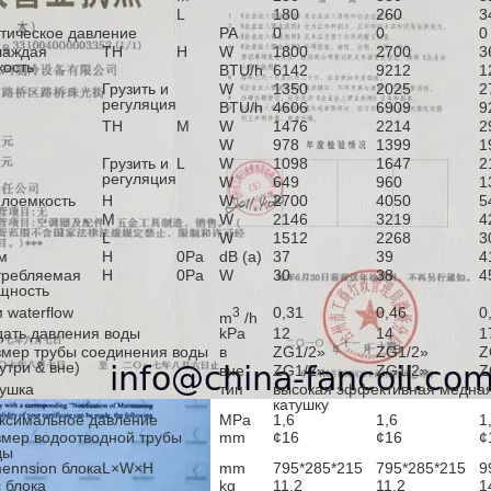
L
180
260
3
атическое давление
PA
0
0
0
лаждая
TH
H
W
1800
2700
3
кость
BTU/h
6142
9212
1
Грузить и
W
1350
2025
2
регуляция
BTU/h
4606
6909
9
TH
M
W
1476
2214
2
W
978
1399
1
Грузить и
L
W
1098
1647
2
регуляция
W
649
960
1
плоемкость
H
W
2700
4050
5
M
W
2146
3219
4
L
W
1512
2268
3
м
H
0Pa
dB (a)
37
39
4
требляемая
H
0Pa
W
30
38
4
щность
 waterflow
0,31
0,46
0
3
m
/h
дать давления воды
kPa
12
14
1
змер трубы соединения воды
в
ZG1/2»
ZG1/2»
Z
утри & вне)
вне
ZG1/2»
ZG1/2»
Z
тушка
тип
высокая эффективная медная
катушку
ксимальное давление
MPa
1,6
1,6
1
змер водоотводной трубы
mm
¢16
¢16
¢
ды
mennsion блока
L×W×H
mm
795*285*215
795*285*215
9
 блока
kg
11,2
11,2
1