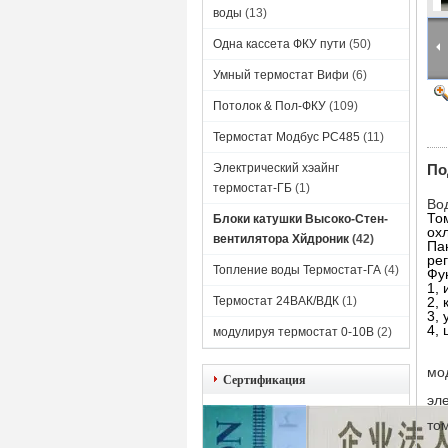
воды
(13)
Одна кассета ФКУ пути
(50)
Умный термостат Вифи
(6)
Потолок & Пол-ФКУ
(109)
Термостат Модбус РС485
(11)
Электрический хэайнг
По
термостат-ГБ
(1)
Во
То
Блоки катушки Высоко-Стен-
ох
вентилятора Хйдроник
(42)
Па
ре
Топление воды Термостат-ГА
(4)
Фу
1,
Термостат 24ВАК/ВДК
(1)
2,
3,
4,
модулируя термостат 0-10В
(2)
мо
Сертификация
эл
то