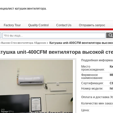
пециалист катушек вентилятора.
Factory Tour
Quality Control
Contact Us
Отправить запрос
Катушка unit-400CFM вентилятора высокой
и Высоко-Стен-вентилятора Хйдроник
атушка unit-400CFM вентилятора высокой сте
Подробная информац
Место
К
происхождения:
Фирменное
M
наименование:
Сертификация:
C
Номер модели:
ht
Оплата и доставка У
Количество мин заказ
Цена: