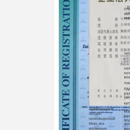
ст
ох
ем
те
шу
по
мо
том
па
ра
(вн
ка
Превосходный
Ма
продукт
ра
произведенный
во
Меко, все
di
вес
купленные