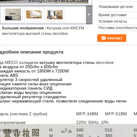
Упаковывая детали:
Время доставки:
Условия оплаты:
Поставка способности
Большие изображения :
Катушка unit-400CFM
вентилятора высокой стены decrotive
контакт
дробное описание продукта
да MECO охладила
катушку вентилятора стены
decrotive
м воздуха от 200cfm к 600cfm
лаждая емкость от 1800W к 7200W
нель ABS
гулятор 3 скоростей удаленный
нкция памяти силы-вниз опционная
 индикаторная панель СИД
 клапан воды внутрь опционное
 удаленный регулятор стандартно
 шланг нержавеющей стали, позволили соединению воды легко
дель (система 2 трубок)
MFP-34BM
MFP-51BM
M
ектропитание
220V, 50Hz, 1Ph
м воздуха
H
340
510
6
3
m
/h
M
280
380
5