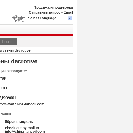
Продажа и поддержка
Отправить запрос
-
Email
Select Language
Поиск
 стены decrotive
ны decrotive
ия о продукте:
итай
ECO
E,ISO9001
tp://www.china-fancoil.com
словия:
а:
50pcs в модель
check out by mail to
info@china-fancoil.com