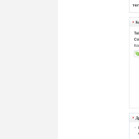
тег
К
Ta
Co
Ко
Д