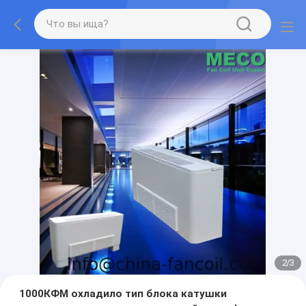
3
/
3
1000КФМ охладило тип блока катушки