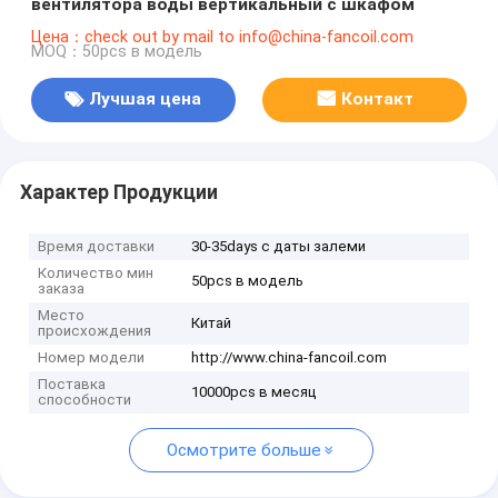
вентилятора воды вертикальный с шкафом
Цена：check out by mail to info@china-fancoil.com
MOQ：50pcs в модель
Лучшая цена
Контакт
Характер Продукции
Время доставки
30-35days с даты залеми
Количество мин
50pcs в модель
заказа
Место
Китай
происхождения
Номер модели
http://www.china-fancoil.com
Поставка
10000pcs в месяц
способности
Осмотрите больше