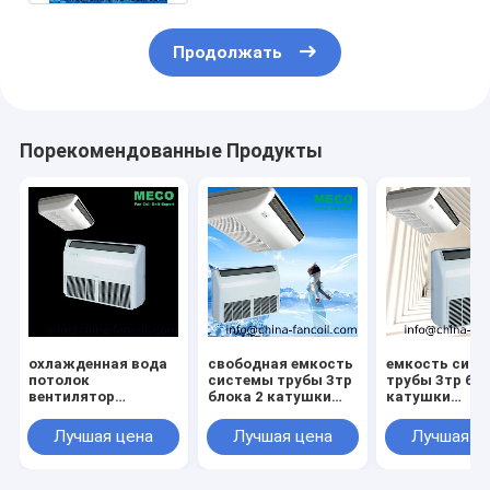
Продолжать
Порекомендованные Продукты
охлажденная вода
свободная емкость
емкость сис
потолок
системы трубы 3тр
трубы 3тр бло
вентилятор
блока 2 катушки
катушки
катушки блока 2
потолочного
потолочного
трубопроводная
вентилятора пола
вентилятора 
Лучшая цена
Лучшая цена
Лучшая ц
система 3TR
стойки